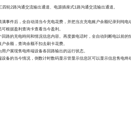
三四轮2路沟通交流输出通道、电源插座式1路沟通交流输出通道。
填满事件后，全自动清当今充电花费，并把当次充电账户余额纪录到纯电
员可根据盈利查询卡查看当今盈利。
个回路的充电時间和情况信息内容。再度拨电话时，全自动到断电以前的
账户余额，查询余额不扣去刷卡花费。
为用户展现售电终端设备各回路输出的运行状态。
端设备的当今情况，倒数计时数码显示管显示信息区可以显示信息售电终